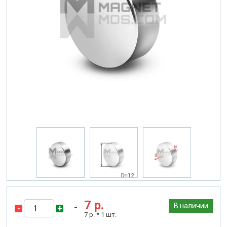
7
р.
В наличии
-
+
7
р. *
1
шт.