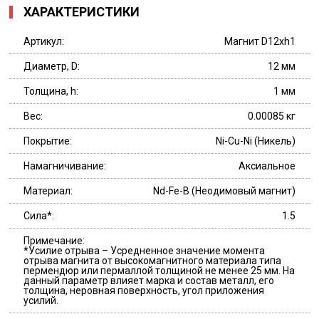
ХАРАКТЕРИСТИКИ
Артикул:
Магнит D12хh1
Диаметр, D:
12 мм
Толщина, h:
1 мм
Вес:
0.00085 кг
Покрытие:
Ni-Cu-Ni (Никель)
Намагничивание:
Аксиальное
Материал:
Nd-Fe-B (Неодимовый магнит)
Сила*:
1.5
Примечание:
*Усилие отрыва – Усредненное значение момента
отрыва магнита от высокомагнитного материала типа
пермендюр или пермаллой толщиной не менее 25 мм. На
данный параметр влияет марка и состав металл, его
толщина, неровная поверхность, угол приложения
усилий.