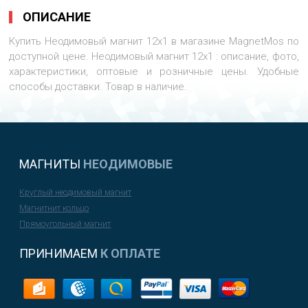
ОПИСАНИЕ
Купить Неодимовый магнит 12х1 в магазине MagnetMos по
доступной цене. Неодимовый магнит 12х1 : описание, фото,
характеристики, оптовые и розничные цены. Удобные
способы доставки. Товар в наличие.
МАГНИТЫ
НЕОДИМОВЫЕ
Круглый неодимовый магнит
Магнитнит кольцо
Прямоугольный магнит
ПРИНИМАЕМ
К ОПЛАТЕ