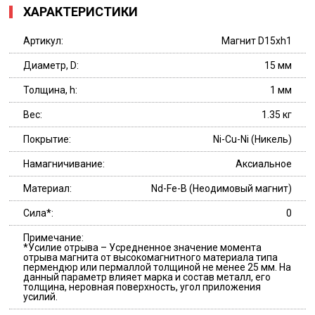
ХАРАКТЕРИСТИКИ
Артикул:
Магнит D15хh1
Диаметр, D:
15 мм
Толщина, h:
1 мм
Вес:
1.35 кг
Покрытие:
Ni-Cu-Ni (Никель)
Намагничивание:
Аксиальное
Материал:
Nd-Fe-B (Неодимовый магнит)
Сила*:
0
Примечание:
*Усилие отрыва – Усредненное значение момента
отрыва магнита от высокомагнитного материала типа
пермендюр или пермаллой толщиной не менее 25 мм. На
данный параметр влияет марка и состав металл, его
толщина, неровная поверхность, угол приложения
усилий.