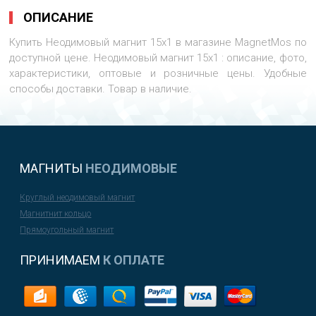
ОПИСАНИЕ
Купить Неодимовый магнит 15х1 в магазине MagnetMos по
доступной цене. Неодимовый магнит 15х1 : описание, фото,
характеристики, оптовые и розничные цены. Удобные
способы доставки. Товар в наличие.
МАГНИТЫ
НЕОДИМОВЫЕ
Круглый неодимовый магнит
Магнитнит кольцо
Прямоугольный магнит
ПРИНИМАЕМ
К ОПЛАТЕ