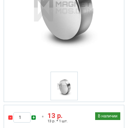
13
р.
В наличии
-
+
13
р. *
1
шт.