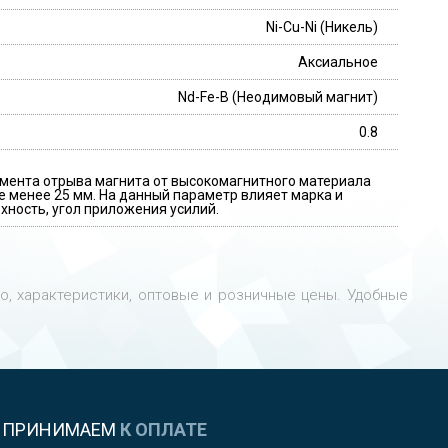
Ni-Cu-Ni (Никель)
Аксиальное
Nd-Fe-B (Неодимовый магнит)
0.8
мента отрыва магнита от высокомагнитного материала
 менее 25 мм. На данный параметр влияет марка и
хность, угол приложения усилий.
то, характеристики, оптовые и розничные цены. Удобные
ПРИНИМАЕМ
К ОПЛАТЕ