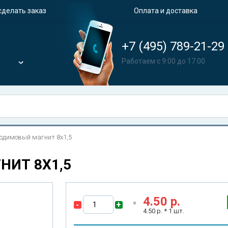
сделать заказ
Оплата и доставка
+7 (495) 789-21-29
Работаем с 9:00 до 17:00
одимовый магнит 8х1,5
ИТ 8Х1,5
4.50
р.
-
+
4.50
р. *
1
шт.