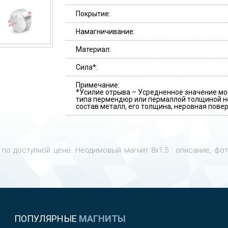
Покрытие:
Намагничивание:
Материал:
Сила*:
Примечание:
*Усилие отрыва – Усредненное значение мо
типа пермендюр или пермаллой толщиной не
состав металл, его толщина, неровная повер
по доступной цене. Неодимовый магнит 8х1,5 : описание, фо
ПОПУЛЯРНЫЕ
МАГНИТЫ