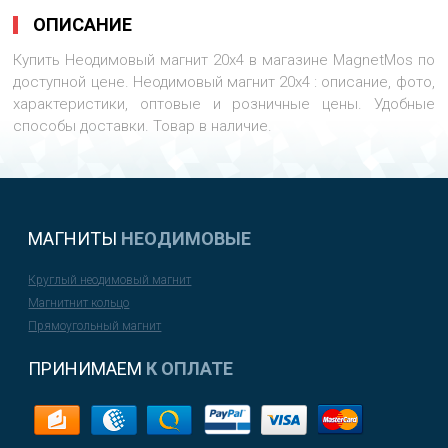
ОПИСАНИЕ
Купить Неодимовый магнит 20х4 в магазине MagnetMos по
доступной цене. Неодимовый магнит 20х4 : описание, фото,
характеристики, оптовые и розничные цены. Удобные
способы доставки. Товар в наличие.
МАГНИТЫ
НЕОДИМОВЫЕ
Круглый неодимовый магнит
Магнитнит кольцо
Прямоугольный магнит
ПРИНИМАЕМ
К ОПЛАТЕ