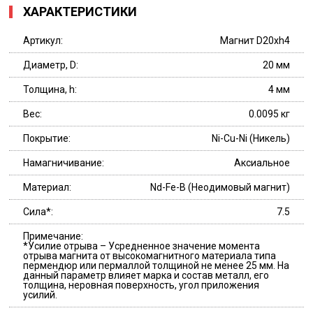
ХАРАКТЕРИСТИКИ
Артикул:
Магнит D20xh4
Диаметр, D:
20 мм
Толщина, h:
4 мм
Вес:
0.0095 кг
Покрытие:
Ni-Cu-Ni (Никель)
Намагничивание:
Аксиальное
Материал:
Nd-Fe-B (Неодимовый магнит)
Сила*:
7.5
Примечание:
*Усилие отрыва – Усредненное значение момента
отрыва магнита от высокомагнитного материала типа
пермендюр или пермаллой толщиной не менее 25 мм. На
данный параметр влияет марка и состав металл, его
толщина, неровная поверхность, угол приложения
усилий.