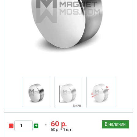
60
р.
В наличии
-
+
60
р. *
1
шт.