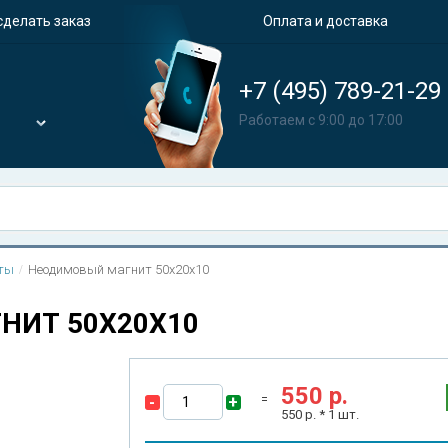
сделать заказ
Оплата и доставка
+7 (495) 789-21-29
Работаем с 9:00 до 17:00
ты
Неодимовый магнит 50х20х10
НИТ 50Х20Х10
550
р.
-
+
550
р. *
1
шт.