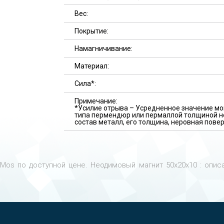
Вес:
Покрытие:
Намагничивание:
Материал:
Сила*:
Примечание:
*Усилие отрыва – Усредненное значение мо
типа пермендюр или пермаллой толщиной не
состав металл, его толщина, неровная повер
Mos по доступной цене. Неодимовый магнит 50х20х10 : описа