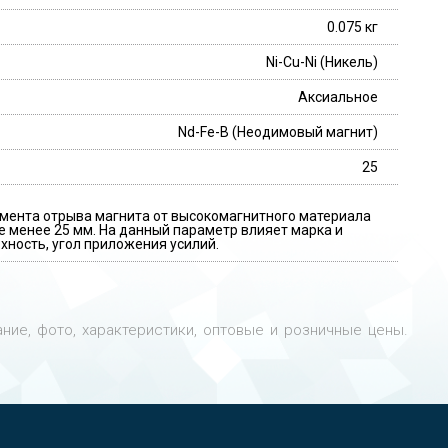
0.075 кг
Ni-Cu-Ni (Никель)
Аксиальное
Nd-Fe-B (Неодимовый магнит)
25
мента отрыва магнита от высокомагнитного материала
 менее 25 мм. На данный параметр влияет марка и
хность, угол приложения усилий.
ние, фото, характеристики, оптовые и розничные цены.